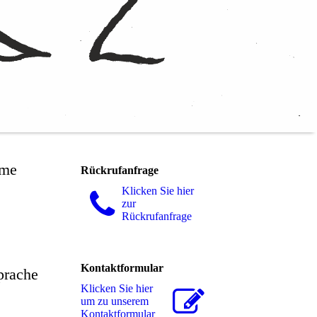
hme
Rückrufanfrage
Klicken Sie hier
zur
Rückrufanfrage
Kontaktformular
prache
Klicken Sie hier
um zu unserem
Kon­takt­for­mu­lar